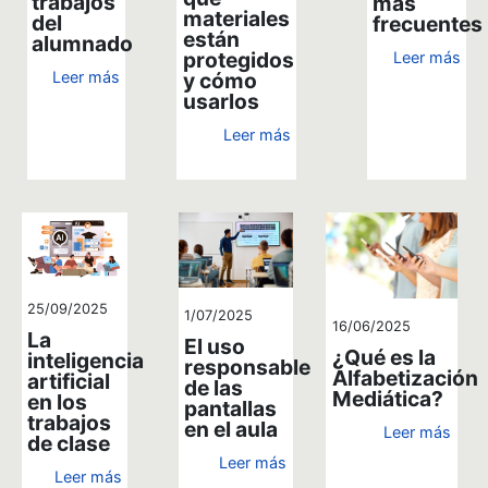
trabajos
más
materiales
del
frecuentes
están
alumnado
protegidos
Leer más
y cómo
Leer más
usarlos
Leer más
25/09/2025
1/07/2025
16/06/2025
La
El uso
¿Qué es la
inteligencia
responsable
Alfabetización
artificial
de las
Mediática?
en los
pantallas
trabajos
en el aula
Leer más
de clase
Leer más
Leer más