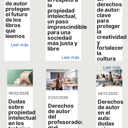
de autor
derechos
la
protegen
de autor:
propiedad
el futuro
clave
intelectual,
de los
para
un paso
libros
proteger
imprescindible
que
la
para una
leemos
creatividad
sociedad
y
más justa y
Leer más
fortalecer
libre
la
Leer más
cultura
Leer más
19/02/2026
26/11/2025
21/01/2026
Dudas
Derechos
Derechos
sobre
de autor
de autor
propiedad
en el
del
intelectual
aula:
profesorado:
en los
dudas
qué