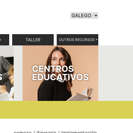
O
TALLER
OUTROS RECURSOS
CENTROS
S
EDUCATIVOS
comezo
/ itinerario / implementación