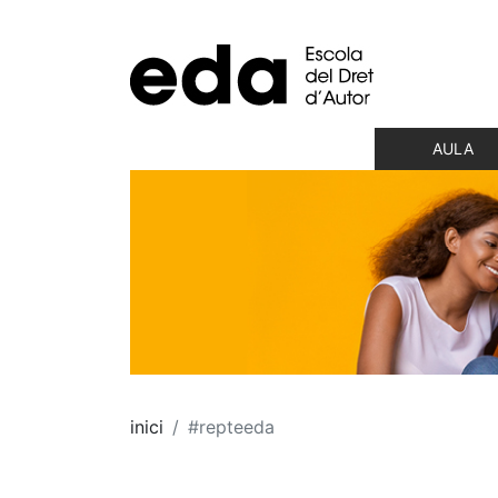
AULA
inici
#repteeda