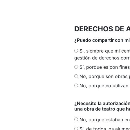
DERECHOS DE 
¿Puedo compartir con mis
Sí, siempre que mi centro cuente con la autorización de sus titulares de derechos o de la entidad de
gestión de derechos cor
Sí, porque es con fine
No, porque son obras 
No, porque no utiliza
¿Necesito la autorización
una obra de teatro que 
No, porque estaban en 
Sí, de todos los alumn